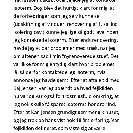
mit første huskøb, overvejede jeg at kontakte
Isoterm. Dog blev det hurtigt klart for mig, at
de forbedringer som jeg selv kunne se
(udskiftning af vinduer, renovering af 1. sal incl.
isolering osv.) kunne jeg lige så godt lave inden
jeg kontaktede Isoterm. Efter endt renovering,
havde jeg et par problemer med træk, når jeg
om aftenen sad i min “nyrenoverede stue”. Det
var ikke for mig entydig klart hvor problemet
lå, så derfor kontaktede jeg Isoterm, hvis
annonce jeg havde gemt. Efter at aftale tid med
Kaj Jensen, var jeg spændt på hvad fejlkilden
nu var og var også fortrøstnigsfuld omkring, at
jeg nok skulle få sparet Isoterms honorar ind.
Efter at Kan Jensen grundigt gemmengik huset,
og jeg trak på hans vist nok 18 års erfaring. Var
fejlkilden defineret, som viste sig at være