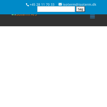
+45 28 11 70 33
isoterm@isoterm.dk
Søg
efter:
Ris og ros
Kontakt os