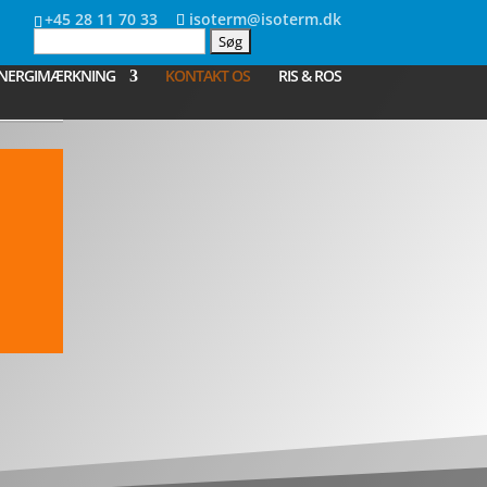
+45 28 11 70 33
isoterm@isoterm.dk
Søg
efter:
NERGIMÆRKNING
KONTAKT OS
RIS & ROS