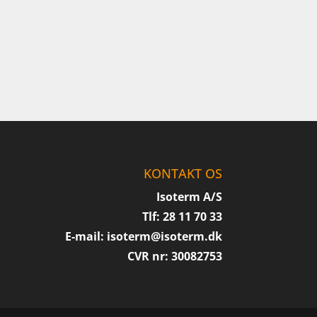
KONTAKT OS
Isoterm A/S
Tlf: 28 11 70 33
E-mail:
isoterm@isoterm.dk
CVR nr: 30082753