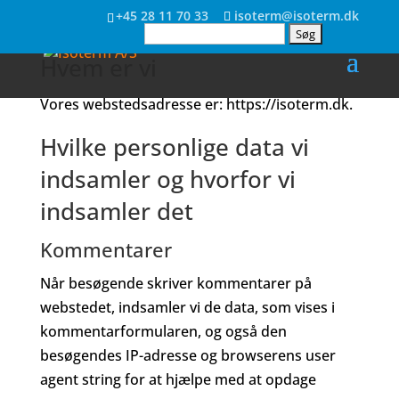
+45 28 11 70 33
isoterm@isoterm.dk
Søg
efter:
Hvem er vi
Vores webstedsadresse er: https://isoterm.dk.
Hvilke personlige data vi
indsamler og hvorfor vi
indsamler det
Kommentarer
Når besøgende skriver kommentarer på
webstedet, indsamler vi de data, som vises i
kommentarformularen, og også den
besøgendes IP-adresse og browserens user
agent string for at hjælpe med at opdage